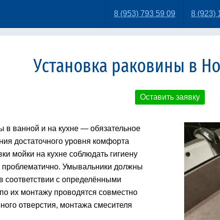
8 (953) 793 59 09
8 (923) 
Установка раковины в Н
Оставить заявку
ы в ванной и на кухне — обязательное
ания достаточного уровня комфорта
вки мойки на кухне соблюдать гигиену
о проблематично. Умывальники должны
в соответствии с определёнными
по их монтажу проводятся совместно
вного отверстия, монтажа смесителя