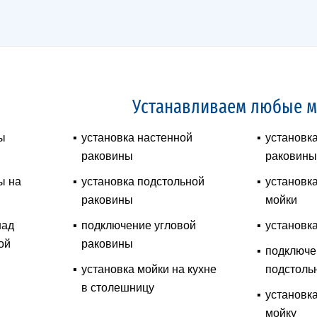
Устанавливаем любые м
ы
установка настенной
установк
раковины
раковины
ы на
установка подстольной
установк
раковины
мойки
над
подключение угловой
установк
ой
раковины
подключе
установка мойки на кухне
подстоль
в столешницу
установк
мойку