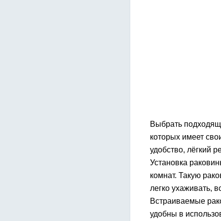
Выбрать подходящу
которых имеет сво
удобство, лёгкий р
Установка раковин
комнат. Такую рако
легко ухаживать, 
Встраиваемые рако
удобны в использов