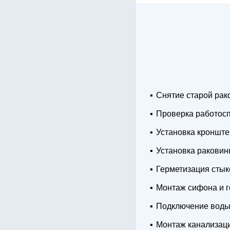
Снятие старой ра
Проверка работосп
Установка кроншт
Установка ракови
Герметизация стык
Монтаж сифона и 
Подключение вод
Монтаж канализац