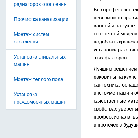
радиаторов отопления
Без профессиональ
невозможно правил
Прочистка канализации
ванной и на кухне.
конкретной модели,
Монтаж систем
отопления
подобрать крепежн
установки раковины
Установка стиральных
этих факторов.
машин
Лучшим решением в
раковины на кухне
Монтаж теплого пола
сантехника, осна
инструментами и о
Установка
качественные мате
посудомоечных машин
свойствах уверены
профессионала, в
и протечек в будущ