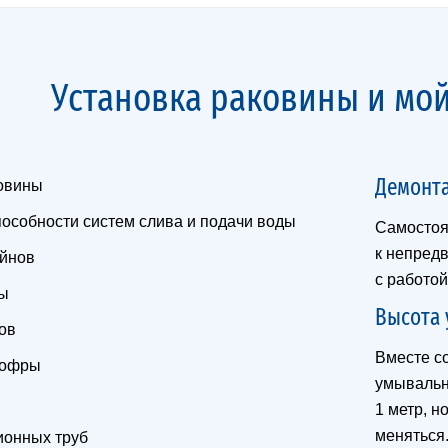
Установка раковины и мой
Демонт
ковины
особности систем слива и подачи воды
Самостоя
к непред
ейнов
с работой
ны
Высота 
ов
Вместе с
гофры
умывальни
ы
1 метр, н
меняться
ионных труб